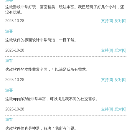
这款游戏非常好玩，画面精美，玩法丰富。我已经玩了好几个小时，还
没有玩腻。
2025-10-28
支持
[0]
反对
[0]
游客
这款软件的界面设计非常简洁，一目了然。
2025-10-28
支持
[0]
反对
[0]
游客
这款软件的功能非常全面，可以满足我所有需求。
2025-10-28
支持
[0]
反对
[0]
游客
这款app的功能非常丰富，可以满足我不同的社交需求。
2025-10-28
支持
[0]
反对
[0]
游客
这款软件简直是神器，解决了我所有问题。