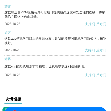
游客
这款加速器VPM应用程序可以给你提供最高速度和安全性的连接，并帮
助你在网络上自由移动。
2025-10-28
支持
[0]
反对
[0]
游客
这款app是我学习路上的良师益友，让我能够随时随地学习新知识，拓宽
视野。
2025-10-28
支持
[0]
反对
[0]
游客
这款app的路线规划非常精准，让我能够快速到达目的地。
2025-10-28
支持
[0]
反对
[0]
友情链接
网站地图